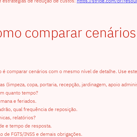
e estratégias de redução de custos:
https://stripe.com/br/resou
 como comparar cenários
inho é comparar cenários com o mesmo nível de detalhe. Use este 
das (limpeza, copa, portaria, recepção, jardinagem, apoio admini
 Em quanto tempo?
emana e feriados.
adrão, qual frequência de reposição.
nicas, relatórios?
ade e tempo de resposta.
ão de FGTS/INSS e demais obrigações.