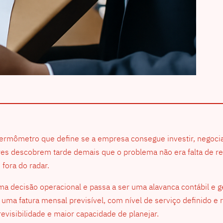
 o termômetro que define se a empresa consegue investir, nego
res descobrem tarde demais que o problema não era falta de re
fora do radar.
ma decisão operacional e passa a ser uma alavanca contábil e g
 uma fatura mensal previsível, com nível de serviço definido e
evisibilidade e maior capacidade de planejar.