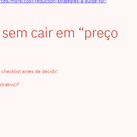
rces/more/cost-reduction-strategies-a-guide-for-
 sem cair em “preço
checklist antes de decidir:
strativo)?