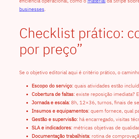
eficiência operacional, como o
material
da Stripe sobr
businesses
.
Checklist prático:
por preço”
Se o objetivo editorial aqui é critério prático, o cam
Escopo do serviço
: quais atividades estão incluí
Cobertura de faltas
: existe reposição imediata?
Jornada e escala
: 8h, 12×36, turnos, finais de s
Insumos e equipamentos
: quem fornece, qual p
Gestão e supervisão
: há encarregado, visitas téc
SLA e indicadores
: métricas objetivas de qualid
Documentação trabalhista
: rotina de comprovaç