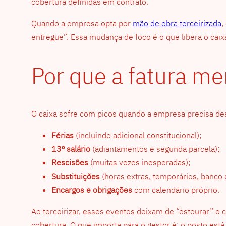
cobertura definidas em contrato.
Quando a empresa opta por
mão de obra terceirizada
,
entregue”. Essa mudança de foco é o que libera o caix
Por que a fatura me
O caixa sofre com picos quando a empresa precisa d
Férias
(incluindo adicional constitucional);
13º salário
(adiantamentos e segunda parcela);
Rescisões
(muitas vezes inesperadas);
Substituições
(horas extras, temporários, banco 
Encargos e obrigações
com calendário próprio.
Ao terceirizar, esses eventos deixam de “estourar” o 
cobertura. O que importa para o gestor é: o posto es