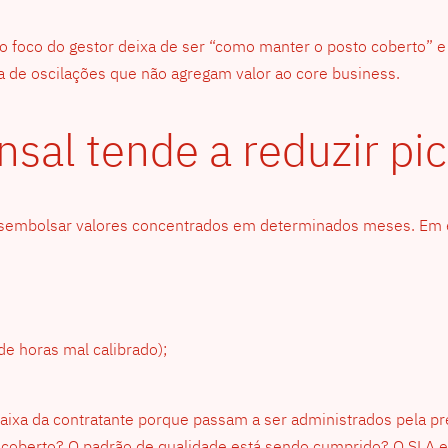
 o foco do gestor deixa de ser “como manter o posto coberto” 
a de oscilações que não agregam valor ao core business.
nsal tende a reduzir p
esembolsar valores concentrados em determinados meses. Em e
de horas mal calibrado);
caixa da contratante porque passam a ser administrados pela pr
tá coberto? O padrão de qualidade está sendo cumprido? O SLA