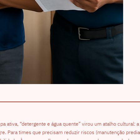
a ativa, “detergente e água quente” virou um atalho cultural: 
re. Para times que precisam reduzir riscos (manutenção predial, 