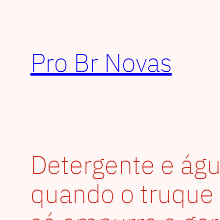
Pular
para
o
conteúdo
Pro Br Novas
Detergente e águ
quando o truque