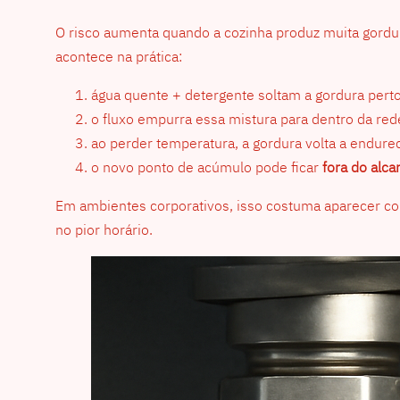
O risco aumenta quando a cozinha produz muita gordura
acontece na prática:
água quente + detergente soltam a gordura perto
o fluxo empurra essa mistura para dentro da red
ao perder temperatura, a gordura volta a endure
o novo ponto de acúmulo pode ficar
fora do alca
Em ambientes corporativos, isso costuma aparecer com
no pior horário.