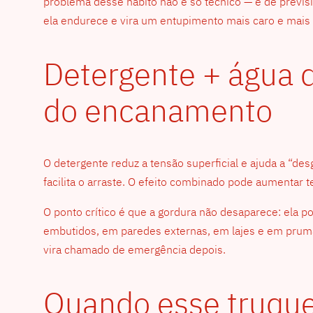
problema desse hábito não é só técnico — é de previs
ela endurece e vira um entupimento mais caro e mais di
Detergente + água 
do encanamento
O detergente reduz a tensão superficial e ajuda a “de
facilita o arraste. O efeito combinado pode aumentar 
O ponto crítico é que a gordura não desaparece: ela p
embutidos, em paredes externas, em lajes e em prumada
vira chamado de emergência depois.
Quando esse truque