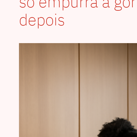
só empurra a gor
depois