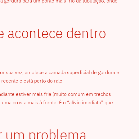
a gordura para um ponto mais frio da tubulação, onde
e acontece dentro
por sua vez, amolece a camada superficial de gordura e
recente e está perto do ralo.
 adiante estiver mais fria (muito comum em trechos
uma crosta mais à frente. É o “alívio imediato” que
ar um problema