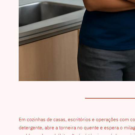
Em cozinhas de casas, escritórios e operações com cop
detergente, abre a torneira no quente e espera o milag