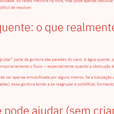
ibilidade. Às vezes melhora na hora, mas pode apenas deslocar 
fícil de resolver.
quente: o que realment
sgrudar” parte da gordura das paredes do cano. A água quente, 
temporariamente o fluxo — especialmente quando a obstrução é 
ode ser apenas emulsificada por alguns metros. Se a tubulação
s), essa gordura tende a se reagrupar e solidificar, formando 
 pode ajudar (sem cri