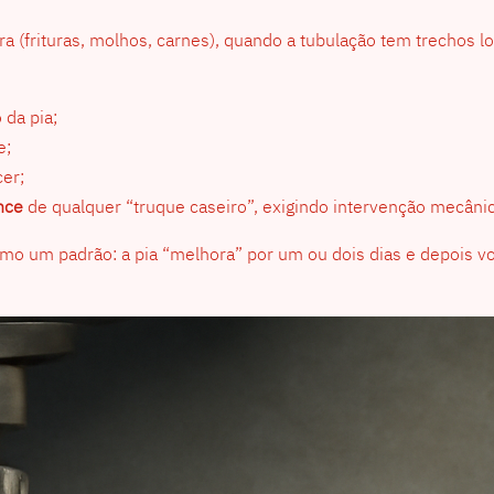
 (frituras, molhos, carnes), quando a tubulação tem trechos lo
 da pia;
e;
cer;
nce
de qualquer “truque caseiro”, exigindo intervenção mecânic
o um padrão: a pia “melhora” por um ou dois dias e depois vol