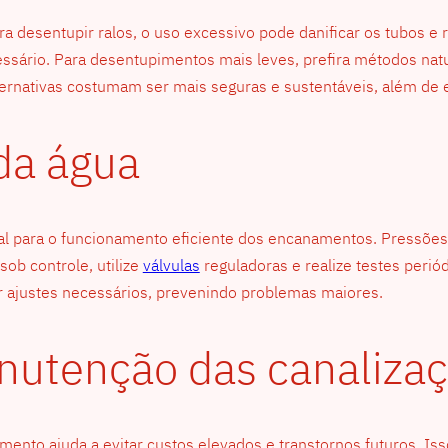
 desentupir ralos, o uso excessivo pode danificar os tubos e re
ssário. Para desentupimentos mais leves, prefira métodos nat
ternativas costumam ser mais seguras e sustentáveis, além de
da água
ial para o funcionamento eficiente dos encanamentos. Pressões
ob controle, utilize
válvulas
reguladoras e realize testes perió
ar ajustes necessários, prevenindo problemas maiores.
nutenção das canaliza
nto ajuda a evitar custos elevados e transtornos futuros. Isso 