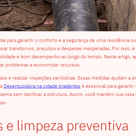
al para garantir o conforto e a segurança de uma residência 
r transtornos, prejuízos e despesas inesperadas. Por isso, é e
ilidade e bom desempenho ao longo do tempo. Neste artigo, 
itar problemas e economizar recursos.
ralos e realizar inspeções periódicas. Essas medidas ajudam a p
ma
Desentupidora na cidade tiradentes
é essencial para garantir 
ema sem danificar a estrutura. Assim, você mantém sua casa l
po.
 e limpeza preventiva