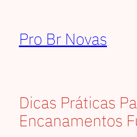
Pular
para
o
conteúdo
Pro Br Novas
Dicas Práticas P
Encanamentos F