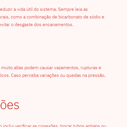
duzir a vida útil do sistema. Sempre leia as
urais, como a combinação de bicarbonato de sódio e
 evitar o desgaste dos encanamentos.
 muito altas podem causar vazamentos, rupturas e
dicos. Caso perceba variações ou quedas na pressão,
ções
inclui verificar as conexões, trocar tubos antigos ou