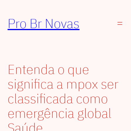
Pular
para
Pro Br Novas
o
conteúdo
Entenda o que
significa a mpox ser
classificada como
emergência global
Saúde