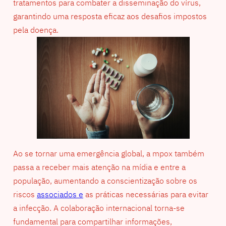
tratamentos para combater a disseminação do vírus,
garantindo uma resposta eficaz aos desafios impostos
pela doença.
Ao se tornar uma emergência global, a mpox também
passa a receber mais atenção na mídia e entre a
população, aumentando a conscientização sobre os
riscos
associados e
as práticas necessárias para evitar
a infecção. A colaboração internacional torna-se
fundamental para compartilhar informações,