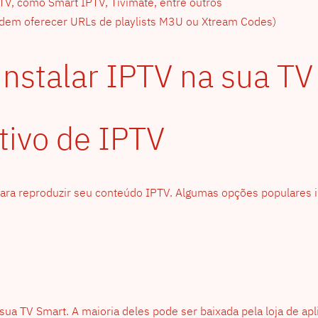
TV, como Smart IPTV, Tivimate, entre outros
podem oferecer URLs de playlists M3U ou Xtream Codes)
instalar IPTV na sua T
tivo de IPTV
para reproduzir seu conteúdo IPTV. Algumas opções populares 
sua TV Smart. A maioria deles pode ser baixada pela loja de apl