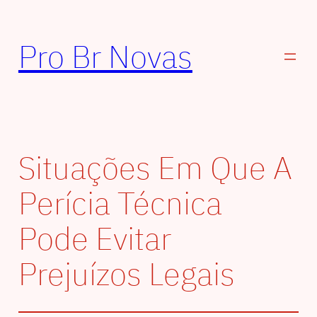
Pular
para
Pro Br Novas
o
conteúdo
Situações Em Que A
Perícia Técnica
Pode Evitar
Prejuízos Legais