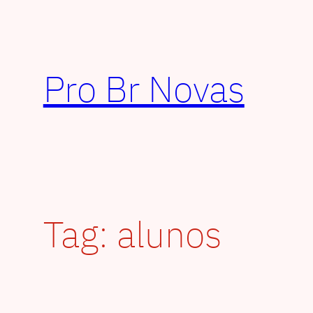
Pular
para
o
conteúdo
Pro Br Novas
Tag:
alunos