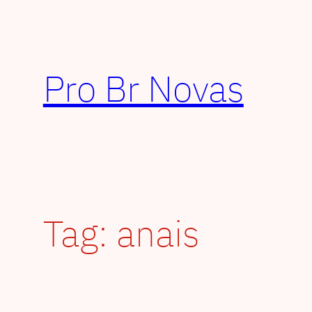
Pular
para
o
conteúdo
Pro Br Novas
Tag:
anais