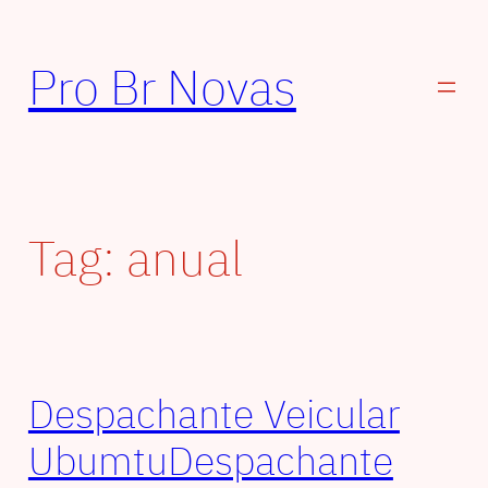
Pular
para
Pro Br Novas
o
conteúdo
Tag:
anual
Despachante Veicular
UbumtuDespachante