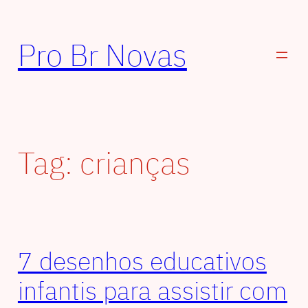
Pular
para
Pro Br Novas
o
conteúdo
Tag:
crianças
7 desenhos educativos
infantis para assistir com