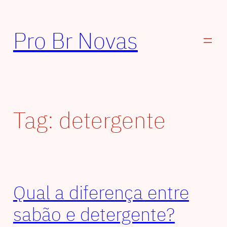
Pular
para
Pro Br Novas
o
conteúdo
Tag:
detergente
Qual a diferença entre
sabão e detergente?