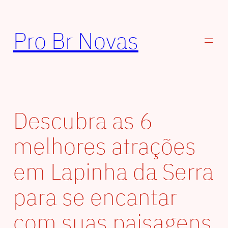
Pular
para
Pro Br Novas
o
conteúdo
Descubra as 6
melhores atrações
em Lapinha da Serra
para se encantar
com suas paisagens