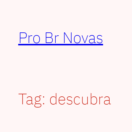
Pular
para
o
conteúdo
Pro Br Novas
Tag:
descubra