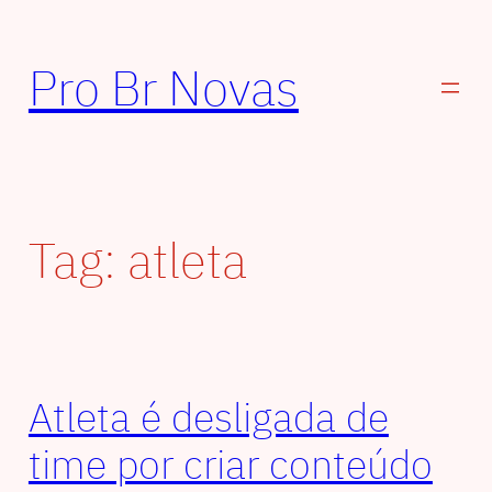
Pular
para
Pro Br Novas
o
conteúdo
Tag:
atleta
Atleta é desligada de
time por criar conteúdo