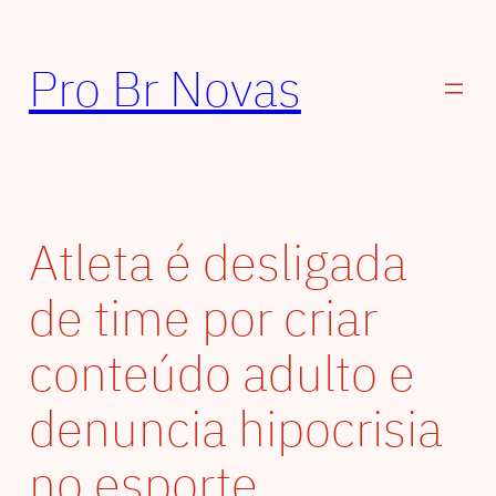
Pular
para
Pro Br Novas
o
conteúdo
Atleta é desligada
de time por criar
conteúdo adulto e
denuncia hipocrisia
no esporte