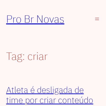
Pular
para
Pro Br Novas
o
conteúdo
Tag:
criar
Atleta é desligada de
time por criar conteúdo